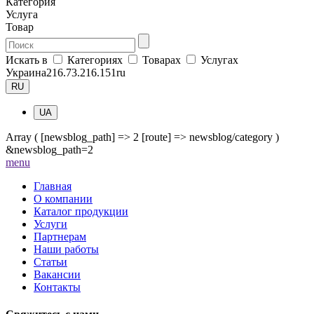
Категория
Услуга
Товар
Искать в
Категориях
Товарах
Услугах
Украина
216.73.216.151
ru
RU
UA
Array ( [newsblog_path] => 2 [route] => newsblog/category )
&newsblog_path=2
me
nu
Главная
О компании
Каталог продукции
Услуги
Партнерам
Наши работы
Статьи
Вакансии
Контакты