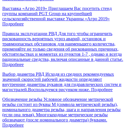
Выставка «Агро 2019»
Приглашаем Вас посетить стенд
группы компаний PGT Group на крупнейшей
сельскохозяйственной выставке Украины «Агро 2019»
Подробнее
Правила эксплуатации РВД
Для того чтобы ограничить
рискованность вероятных угроз аварий, остановок и
травмоопасных обстановок для наименьшего количества,
применяйте не только сведения об рискованных причинах,
обстоятельствах и моментах из пунктов 1-7 , однако и всегда
рациональные средства, включая описанные в данной статье.
Подробнее
Выбор диаметра РВД
Исходя из средних рекомендуемых
значений скоростей рабочей жидкости определяют
внутренние диаметры рукавов для гидравлических систем и
магистралей.Воспользуемся рисунком ниже.
Подробнее
Обозначение резьбы
Условное обозначение метрической
резьбы состоит из буквы М (символа метрической резьбы),
номинального диаметра резьбы, шага и направления резьбы
(если она левая). Многозаходные метрические резьбы
обозначают (после номинального диаметра) буквами.
Подробнее