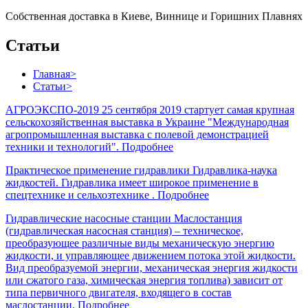
Собственная доставка в Киеве, Виннице и Горишних Плавнях
Статьи
Главная
>
Статьи
>
АГРОЭКСПО-2019
25 сентября 2019 стартует самая крупная
сельскохозяйственная выставка в Украине "Международная
агропромышленная выставка с полевой демонстрацией
техники и технологий".
Подробнее
Практическое применение гидравлики
Гидравлика-наука
жидкостей. Гидравлика имеет широкое применение в
спецтехнике и сельхозтехнике .
Подробнее
Гидравлические насосные станции
Маслостанция
(гидравлическая насосная станция) – техническое,
преобразующее различные виды механическую энергию
жидкости, и управляющее движением потока этой жидкости.
Вид преобразуемой энергии, механическая энергия жидкости
или сжатого газа, химическая энергия топлива) зависит от
типа первичного двигателя, входящего в состав
маслостанции.
Подробнее