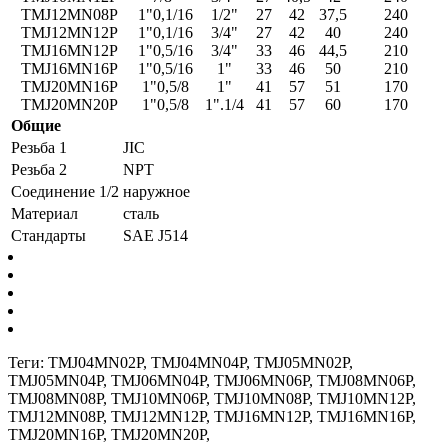
TMJ12MN08P
1"0,1/16
1/2"
27
42
37,5
240
TMJ12MN12P
1"0,1/16
3/4"
27
42
40
240
TMJ16MN12P
1"0,5/16
3/4"
33
46
44,5
210
TMJ16MN16P
1"0,5/16
1"
33
46
50
210
TMJ20MN16P
1"0,5/8
1"
41
57
51
170
TMJ20MN20P
1"0,5/8
1".1/4
41
57
60
170
Общие
Резьба 1
JIC
Резьба 2
NPT
Соединение 1/2
наружное
Материал
сталь
Стандарты
SAE J514
Теги:
TMJ04MN02P
,
TMJ04MN04P
,
TMJ05MN02P
,
TMJ05MN04P
,
TMJ06MN04P
,
TMJ06MN06P
,
TMJ08MN06P
,
TMJ08MN08P
,
TMJ10MN06P
,
TMJ10MN08P
,
TMJ10MN12P
,
TMJ12MN08P
,
TMJ12MN12P
,
TMJ16MN12P
,
TMJ16MN16P
,
TMJ20MN16P
,
TMJ20MN20P
,