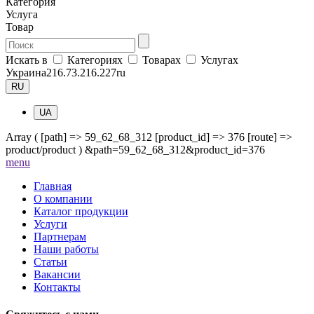
Категория
Услуга
Товар
Искать в
Категориях
Товарах
Услугах
Украина
216.73.216.227
ru
RU
UA
Array ( [path] => 59_62_68_312 [product_id] => 376 [route] =>
product/product ) &path=59_62_68_312&product_id=376
me
nu
Главная
О компании
Каталог продукции
Услуги
Партнерам
Наши работы
Статьи
Вакансии
Контакты