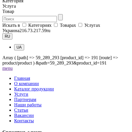
Категория
Услуга
Товар
Искать в
Категориях
Товарах
Услугах
Украина
216.73.217.59
ru
RU
UA
Array ( [path] => 59_289_293 [product_id] => 191 [route] =>
product/product ) &path=59_289_293&product_id=191
me
nu
Главная
О компании
Каталог продукции
Услуги
Партнерам
Наши работы
Статьи
Вакансии
Контакты