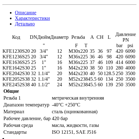
Описание
Характеристики
Детально
Давление
Код
DN
Дюйм
Диаметр
Резьба
A
CH
L
PN
"
F
T
bar
psi
KFE1230S20
20
3/4"
12
M30x2
20
35
36
97
420
6090
KFE1236S25
20
3/4"
12
M36x2
25
36
46
98
420
6090
KFE1636S25
25
1"
16
M36x2
25
37
46
109
414
6000
KFE1642S30
25
1"
16
M42x2
30
38
50
110
280
4000
KFE2042S30
32
1.1/4"
20
M42x2
30
40
50
128.5
250
3500
KFE2052S38
32
1.1/4"
20
M52x2
38
45.5
60
134
250
3500
KFE2452S38
40
1.1/2"
24
M52x2
38
45.5
60
139
250
3500
Общие
Резьба 1
метрическая внутренняя
Диапазон температур
-40°C +250°C
Материал
сталь (оцинкованная)
Рабочее давление, бар
420 бар
Рабочая среда
масла, жидкости, газы
Стандарты
ISO 12151, SAE J516