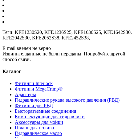
Теги:
KFE1230S20
,
KFE1236S25
,
KFE1636S25
,
KFE1642S30
,
KFE2042S30
,
KFE2052S38
,
KFE2452S38
,
E-mail введен не верно
Извините, данные не были переданы. Попробуйте другой
способ связи.
Каталог
Фитинги Interlock
Фитинги MegaCrimp®
Адаптеры
Гидравлические рукава высокого давления (РВД)
Фитинги для РВД
Бысторазъемные соединения
Комплектующие для гидравлики
Аксессуары для мойки
Шланг для полива
Гидравлическое масло