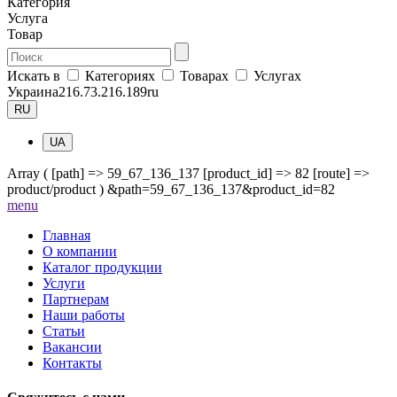
Категория
Услуга
Товар
Искать в
Категориях
Товарах
Услугах
Украина
216.73.216.189
ru
RU
UA
Array ( [path] => 59_67_136_137 [product_id] => 82 [route] =>
product/product ) &path=59_67_136_137&product_id=82
me
nu
Главная
О компании
Каталог продукции
Услуги
Партнерам
Наши работы
Статьи
Вакансии
Контакты