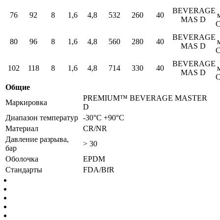
BEVERAGE
76
92
8
1,6
4,8
532
260
40
MAS D
BEVERAGE
80
96
8
1,6
4,8
560
280
40
MAS D
BEVERAGE
102
118
8
1,6
4,8
714
330
40
MAS D
Общие
PREMIUM™ BEVERAGE MASTER
Маркировка
D
Диапазон температур
-30°C +90°C
Материал
CR/NR
Давление разрыва,
> 30
бар
Оболочка
EPDM
Стандарты
FDA/BfR