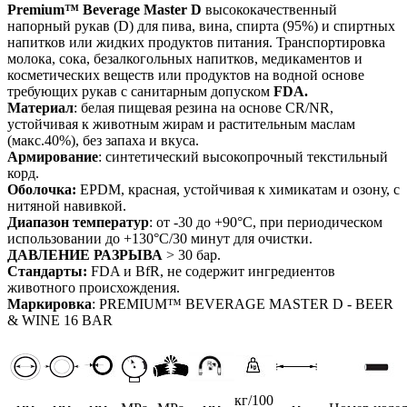
Premium™ Beverage Master D
высококачественный
напорный рукав (D) для пива, вина, спирта (95%) и спиртных
напитков или жидких продуктов питания. Транспортировка
молока, сока, безалкогольных напитков, медикаментов и
косметических веществ или продуктов на водной основе
требующих рукав с санитарным допуском
FDA.
Материал
: белая пищевая резина на основе CR/NR,
устойчивая к животным жирам и растительным маслам
(макс.40%), без запаха и вкуса.
Армирование
: синтетический высокопрочный текстильный
корд.
Оболочка:
EPDM, красная, устойчивая к химикатам и озону, с
нитяной навивкой.
Диапазон температур
: от -30 до +90°C, при периодическом
использовании до +130°C/30 минут для очистки.
ДАВЛЕНИЕ РАЗРЫВА
> 30 бар.
Стандарты:
FDA и BfR, не содержит ингредиентов
животного происхождения.
Маркировка
: PREMIUM™ BEVERAGE MASTER D - BEER
& WINE 16 BAR
кг/100