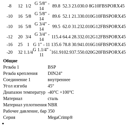
G 5/8" -
-8
12
1/2
89.8
52.3
23.0
30.0
8G10FBSPORX45
14
G 5/8" -
-10
16
5/8
89.6
52.1
21.3
30.0
10G10FBSPORX45
14
G 3/4" -
-10
16
5/8
99.5
62.0
31.2
32.0
10G12FBSPORX45
14
G 3/4" -
-12
20
3/4
115.4
64.4
28.3
32.0
12G12FBSPORX45
14
-16
25
1
G 1" - 11
135.6
78.8
30.9
41.0
16G16FBSPORX45
G 1.1/4" -
-20
32
1.1/4
161.9
102.9
37.5
50.0
20G20FBSPORX45
11
Общие
Резьба 1
BSP
Резьба крепления
DIN24°
Соединение 1
внутреннее
Угол изгиба
45°
Диапазон температур
-40°C +100°C
Материал
сталь
Материал уплотнения
NBR
Рабочее давление, бар
350
Серия
MegaCrimp®