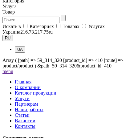
Категория
Услуга
Товар
Искать в
Категориях
Товарах
Услугах
Украина
216.73.217.75
ru
RU
UA
Array ( [path] => 59_314_320 [product_id] => 410 [route] =>
product/product ) &path=59_314_320&product_id=410
me
nu
Главная
О компании
Каталог продукции
Услуги
Партнерам
Наши работы
Статьи
Вакансии
Контакты