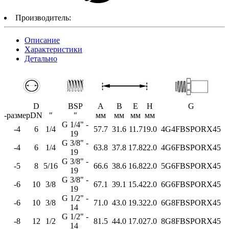
Производитель:
Описание
Характеристики
Детально
D
BSP
A
B
E
H
G
-размер
DN
"
"
мм
мм
мм
мм
G 1/4" -
-4
6
1/4
57.7
31.6
11.7
19.0
4G4FBSPORX45
19
G 3/8" -
-4
6
1/4
63.8
37.8
17.8
22.0
4G6FBSPORX45
19
G 3/8" -
-5
8
5/16
66.6
38.6
16.8
22.0
5G6FBSPORX45
19
G 3/8" -
-6
10
3/8
67.1
39.1
15.4
22.0
6G6FBSPORX45
19
G 1/2" -
-6
10
3/8
71.0
43.0
19.3
22.0
6G8FBSPORX45
14
G 1/2" -
-8
12
1/2
81.5
44.0
17.0
27.0
8G8FBSPORX45
14