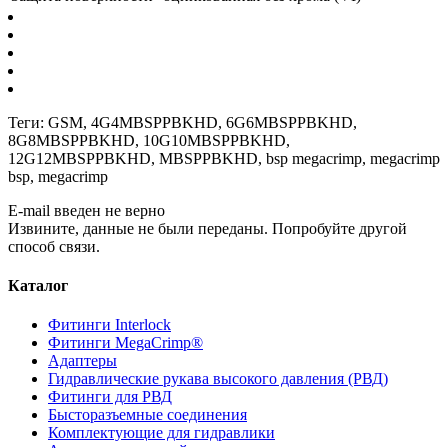
Теги:
GSM
,
4G4MBSPPBKHD
,
6G6MBSPPBKHD
,
8G8MBSPPBKHD
,
10G10MBSPPBKHD
,
12G12MBSPPBKHD
,
MBSPPBKHD
,
bsp megacrimp
,
megacrimp
bsp
,
megacrimp
E-mail введен не верно
Извините, данные не были переданы. Попробуйте другой
способ связи.
Каталог
Фитинги Interlock
Фитинги MegaCrimp®
Адаптеры
Гидравлические рукава высокого давления (РВД)
Фитинги для РВД
Бысторазъемные соединения
Комплектующие для гидравлики