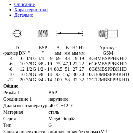
Описание
Характеристики
Детально
D
BSP
A
B
H1
H2
Артикул
-размер
DN
"
"
мм
мм
мм
мм
GSM
-4
6
1/4
G 1/4 - 19
69
43
19
19
4G4MBSPPBKHD
-6
10
3/8
G 3/8 - 19
75
47,1
22
22
6G6MBSPPBKHD
-8
12
1/2
G 1/2 - 14
88,5
51
27
27
8G8MBSPPBKHD
-10
16
5/8
G 5/8 - 14
93
55,5
30
30
10G10MBSPPBKHD
-12
20
3/4
G 3/4 - 14
109
58
32
32
12G12MBSPPBKHD
Общие
Резьба 1
BSP
Соединение 1
наружное
Диапазон температур
-40°C +12 °C
Материал
сталь
Серия
MegaCrimp®
Тип
G
Защита поверхности
оцинкованная без хрома (VI)