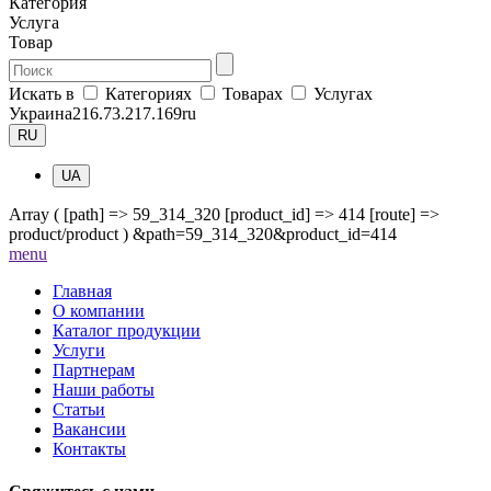
Категория
Услуга
Товар
Искать в
Категориях
Товарах
Услугах
Украина
216.73.217.169
ru
RU
UA
Array ( [path] => 59_314_320 [product_id] => 414 [route] =>
product/product ) &path=59_314_320&product_id=414
me
nu
Главная
О компании
Каталог продукции
Услуги
Партнерам
Наши работы
Статьи
Вакансии
Контакты