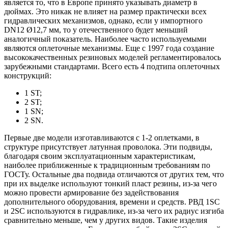
является то, что в Европе принято указывать диаметр в
дюймах. Это никак не влияет на размер практически всех
гидравлических механизмов, однако, если у импортного
DN12 Ø12,7 мм, то у отечественного будет меньший
аналогичный показатель. Наиболее часто используемыми
являются оплеточные механизмы. Еще с 1997 года создание
высококачественных резиновых моделей регламентировалось
зарубежными стандартами. Всего есть 4 подтипа оплеточных
конструкций:
1 ST;
2 ST;
1 SN;
2 SN.
Первые две модели изготавливаются с 1-2 оплетками, в
структуре присутствует латунная проволока. Эти подвиды,
благодаря своим эксплуатационным характеристикам,
наиболее приближенные к традиционным требованиям по
ГОСТу. Остальные два подвида отличаются от других тем, что
при их выделке используют тонкий пласт резины, из-за чего
можно провести армирование без задействования
дополнительного оборудования, времени и средств. РВД 1SC
и 2SC используются в гидравлике, из-за чего их радиус изгиба
сравнительно меньше, чем у других видов. Такие изделия