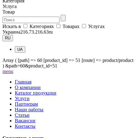
Категория
Услуга
Товар
Искать в
Категориях
Товарах
Услугах
Украина
216.73.216.63
ru
RU
UA
Array ( [path] => 60 [product_id] => 51 [route] => product/product
) &path=60&product_id=51
me
nu
Главная
О компании
Каталог продукции
Услуги
Партнерам
Наши работы
Статьи
Вакансии
Контакты