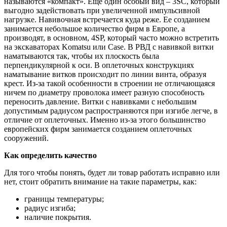
называются «компакт». Еще один особый вид – 3SC, который
выгодно задействовать при увеличенной импульсивной
нагрузке. Навивочная встречается куда реже. Ее созданием
занимается небольшое количество фирм в Европе, а
производят, в основном, 4SP, который часто можно встретить
на экскаваторах Komatsu или Case. В РВД с навивкой витки
наматываются так, чтобы их плоскость была
перпендикулярной к оси. В оплеточных конструкциях
наматывание витков происходит по линии винта, образуя
крест. Из-за такой особенности в строении не отличающаяся
ничем по диаметру проволока имеет разную способность
переносить давление. Витки с навивками с небольшим
допустимым радиусом распространяются при изгибе легче, в
отличие от оплеточных. Именно из-за этого большинство
европейских фирм занимается созданием оплеточных
сооружений.
Как определить качество
Для того чтобы понять, будет ли товар работать исправно или
нет, стоит обратить внимание на такие параметры, как:
границы температуры;
радиус изгиба;
наличие покрытия.