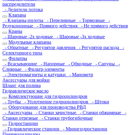
распределители
- Делители потока
Клапана
- Клапаны-пилоты
- Переливные
- Тормозные
-
Редукционные
- Прямого действия
- Не прямого действия
Краны
- Шаровые -2х ходовые
- Шаровые -3х ходовые
Модульные клапаны
- Обратные
- Регулятор давления
- Регулятор расхода
-
Селекторного типа
Фильтры
- Всасывающие
- Напорные
- Обходные
- Сапуны
-
Сливные
- Фильтр-элементы
- Электромагниты и катушки
- Манометр
Аксессуары для мойки
Шланг для полива
Гидравлическое масло
Комплектующие для гидроцилиндров
- Трубы
- Уплотнение гидроцилиндров
- Штоки
Оборудование для производства РВД
- Аксессуары
- Станки зачистные
- Станки обжимные
-
Станки отрезные
- Станки трубогибочные
Гидростанции
- Гидравлические станции
- Минигидростанции
Пневмоцилиндры