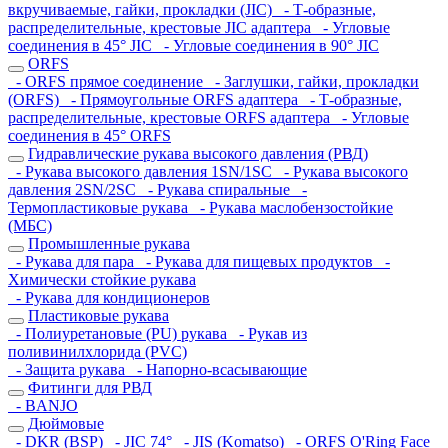
вкручиваемые, гайки, прокладки (JIC)
- Т-образные,
распределительные, крестовые JIC адаптера
- Угловые
соединения в 45° JIC
- Угловые соединения в 90° JIC
ORFS
- ORFS прямое соединение
- Заглушки, гайки, прокладки
(ORFS)
- Прямоугольные ORFS адаптера
- Т-образные,
распределительные, крестовые ORFS адаптера
- Угловые
соединения в 45° ORFS
Гидравлические рукава высокого давления (РВД)
- Рукава высокого давления 1SN/1SC
- Рукава высокого
давления 2SN/2SC
- Рукава спиральные
-
Термопластиковые рукава
- Рукава маслобензостойкие
(МБС)
Промышленные рукава
- Рукава для пара
- Рукава для пищевых продуктов
-
Химически стойкие рукава
- Рукава для кондиционеров
Пластиковые рукава
- Полиуретановые (PU) рукава
- Рукав из
поливинилхлорида (PVC)
- Защита рукава
- Напорно-всасывающие
Фитинги для РВД
- BANJO
Дюймовые
- DKR (BSP)
- JIC 74°
- JIS (Komatso)
- ORFS O'Ring Face