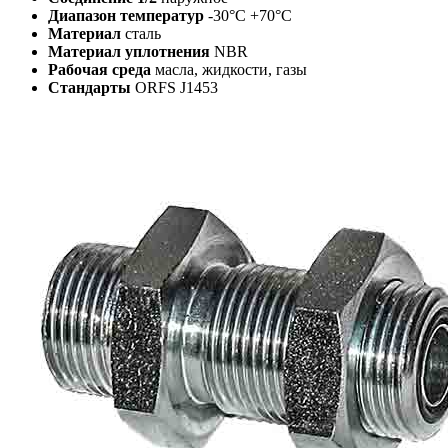
Диапазон температур
-30°C +70°C
Материал
сталь
Материал уплотнения
NBR
Рабочая среда
масла, жидкости, газы
Стандарты
ORFS J1453