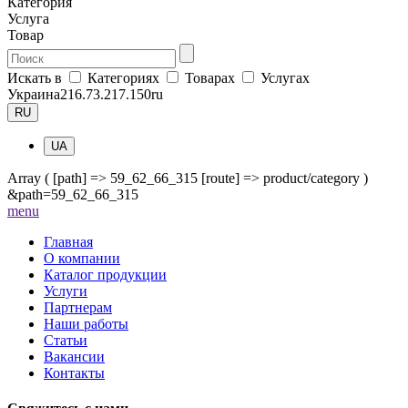
Категория
Услуга
Товар
Искать в
Категориях
Товарах
Услугах
Украина
216.73.217.150
ru
RU
UA
Array ( [path] => 59_62_66_315 [route] => product/category )
&path=59_62_66_315
me
nu
Главная
О компании
Каталог продукции
Услуги
Партнерам
Наши работы
Статьи
Вакансии
Контакты