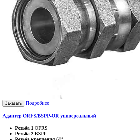
Подробнее
Заказать
Адаптер ORFS/BSPP-OR универсальный
Резьба 1
OFRS
Резьба 2
BSPP
Резьба крепления
60°