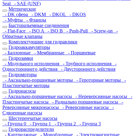
Seal
- SAE (UNF)
Метрические
- DK сфера
- DKM
- DKOL
- DKOS
- Муфты
- Фланцы
Бысторазъемные соединения
- Flat-Face
- ISO A
- ISO B
- Push-Pull
- Screw-on
-
Обратные клапаны
Комплектующие для гидравлики
Гидроаккамуляторы
- Баллонные
- Мембранные
- Поршневые
Гидрозамки
- Модульного исполнения
- Трубного исполнения
-
Одностороннего действия
- Двустороннего действия
Гидромоторы
- Аксиально-поршневые моторы
- Героторные моторы
-
Пластинчатые моторы
Гидронасосы
- Аксиально-поршневые насосы
- Нереверсивные насосы
-
Пластинчатые насосы
- Радиально поршневые насосы
-
Реверсивные микронасосы
- Реверсивные насосы
-
Сдвоенные насосы
Шестеренчатые насосы
- Группа 0
- Группа 1
- Группа 2
- Группа 3
Гидрораспределители
- Картриджные
- Моноблочные
- Электромагнитные