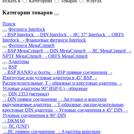
Искать в
Категориях
Товарах
Услугах
Категории товаров
Поиск
Фитинги Interlock
- BSP Interlock
- DIN Interlock
- JIC 37° Interlock
- ORFS
Interlock
- Фланцевые фитинги Interlock
Фитинги MegaCrimp®
- BSP MegaCrimp®
- DIN MegaCrimp®
- JIC MegaCrimp®
-
NPTF MegaCrimp®
- ORFS MegaCrimp®
Адаптеры
BSP
- BSP BANJO и болты
- BSP прямые соединения
-
Изогнутые или угловые адаптера в 45° BSP
-
Распределительные, Т - образные и крестовые адаптера
-
Угловые адаптеры 90° BSP (L) - образные
DIN 2353 (метрика)
- DIN прямое соединение
- Заглушки и короткие
вкручиваемые адаптера
- Т-образные, распределительные,
крестовые DIN адаптера
- Угловые соединения в 45° DIN
-
Угловые соединения в 90° DIN
- DKM 60
JIC (UNF)
- JIC прямое соединение
- Адаптера короткие