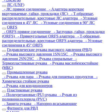
- DKM 60
JIC (UNF)
- JIC прямое соединение
- Адаптера короткие
вкручиваемые, гайки, прокладки (JIC)
- Т-образные,
распределительные, крестовые JIC адаптера
- Угловые
соединения в 45° JIC
- Угловые соединения в 90° JIC
ORFS
- ORFS прямое соединение
- Заглушки, гайки, прокладки
(ORFS)
- Прямоугольные ORFS адаптера
- Т-образные,
распределительные, крестовые ORFS адаптера
- Угловые
соединения в 45° ORFS
Гидравлические рукава высокого давления (РВД)
- Рукава высокого давления 1SN/1SC
- Рукава высокого
давления 2SN/2SC
- Рукава спиральные
-
Термопластиковые рукава
- Рукава маслобензостойкие
(МБС)
Промышленные рукава
- Рукава для пара
- Рукава для пищевых продуктов
-
Химически стойкие рукава
- Рукава для кондиционеров
Пластиковые рукава
- Полиуретановые (PU) рукава
- Рукав из
поливинилхлорида (PVC)
- Защита рукава
- Напорно-всасывающие
Фитинги для РВД