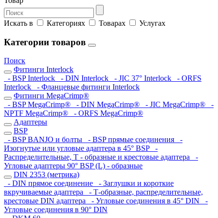
Товар
Искать в
Категориях
Товарах
Услугах
Категории товаров
Поиск
Фитинги Interlock
- BSP Interlock
- DIN Interlock
- JIC 37° Interlock
- ORFS
Interlock
- Фланцевые фитинги Interlock
Фитинги MegaCrimp®
- BSP MegaCrimp®
- DIN MegaCrimp®
- JIC MegaCrimp®
-
NPTF MegaCrimp®
- ORFS MegaCrimp®
Адаптеры
BSP
- BSP BANJO и болты
- BSP прямые соединения
-
Изогнутые или угловые адаптера в 45° BSP
-
Распределительные, Т - образные и крестовые адаптера
-
Угловые адаптеры 90° BSP (L) - образные
DIN 2353 (метрика)
- DIN прямое соединение
- Заглушки и короткие
вкручиваемые адаптера
- Т-образные, распределительные,
крестовые DIN адаптера
- Угловые соединения в 45° DIN
-
Угловые соединения в 90° DIN