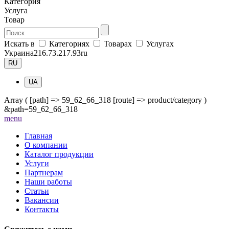
Категория
Услуга
Товар
Искать в
Категориях
Товарах
Услугах
Украина
216.73.217.93
ru
RU
UA
Array ( [path] => 59_62_66_318 [route] => product/category )
&path=59_62_66_318
me
nu
Главная
О компании
Каталог продукции
Услуги
Партнерам
Наши работы
Статьи
Вакансии
Контакты