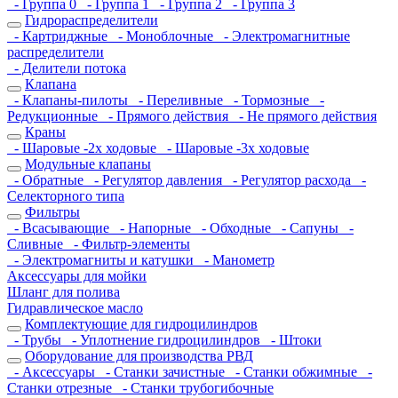
- Группа 0
- Группа 1
- Группа 2
- Группа 3
Гидрораспределители
- Картриджные
- Моноблочные
- Электромагнитные
распределители
- Делители потока
Клапана
- Клапаны-пилоты
- Переливные
- Тормозные
-
Редукционные
- Прямого действия
- Не прямого действия
Краны
- Шаровые -2х ходовые
- Шаровые -3х ходовые
Модульные клапаны
- Обратные
- Регулятор давления
- Регулятор расхода
-
Селекторного типа
Фильтры
- Всасывающие
- Напорные
- Обходные
- Сапуны
-
Сливные
- Фильтр-элементы
- Электромагниты и катушки
- Манометр
Аксессуары для мойки
Шланг для полива
Гидравлическое масло
Комплектующие для гидроцилиндров
- Трубы
- Уплотнение гидроцилиндров
- Штоки
Оборудование для производства РВД
- Аксессуары
- Станки зачистные
- Станки обжимные
-
Станки отрезные
- Станки трубогибочные