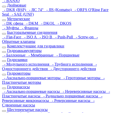
- BANJO
Дюймовые
- DKR (BSP)
- JIC 74°
- JIS (Komatso)
- ORFS O'Ring Face
Seal
- SAE (UNF)
Метрические
- DK сфера
- DKM
- DKOL
- DKOS
- Муфты
- Фланцы
Бысторазъемные соединения
- Flat-Face
- ISO A
- ISO B
- Push-Pull
- Screw-on
-
Обратные клапаны
Комплектующие для гидравлики
Гидроаккамуляторы
- Баллонные
- Мембранные
- Поршневые
Гидрозамки
- Модульного исполнения
- Трубного исполнения
-
Одностороннего действия
- Двустороннего действия
Гидромоторы
- Аксиально-поршневые моторы
- Героторные моторы
-
Пластинчатые моторы
Гидронасосы
- Аксиально-поршневые насосы
- Нереверсивные насосы
-
Пластинчатые насосы
- Радиально поршневые насосы
-
Реверсивные микронасосы
- Реверсивные насосы
-
Сдвоенные насосы
Шестеренчатые насосы