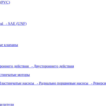
 (PVC)
eal
- SAE (UNF)
ые клапаны
роннего действия
- Двустороннего действия
стинчатые моторы
ластинчатые насосы
- Радиально поршневые насосы
- Реверс
делители