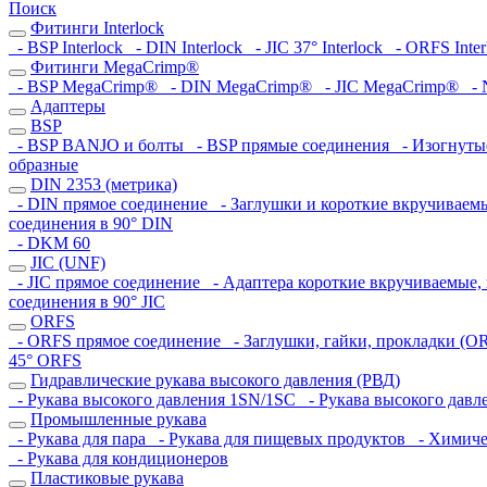
Поиск
Фитинги Interlock
- BSP Interlock
- DIN Interlock
- JIC 37° Interlock
- ORFS Inter
Фитинги MegaCrimp®
- BSP MegaCrimp®
- DIN MegaCrimp®
- JIC MegaCrimp®
- 
Адаптеры
BSP
- BSP BANJO и болты
- BSP прямые соединения
- Изогнутые
образные
DIN 2353 (метрика)
- DIN прямое соединение
- Заглушки и короткие вкручиваем
соединения в 90° DIN
- DKM 60
JIC (UNF)
- JIC прямое соединение
- Адаптера короткие вкручиваемые, 
соединения в 90° JIC
ORFS
- ORFS прямое соединение
- Заглушки, гайки, прокладки (O
45° ORFS
Гидравлические рукава высокого давления (РВД)
- Рукава высокого давления 1SN/1SC
- Рукава высокого дав
Промышленные рукава
- Рукава для пара
- Рукава для пищевых продуктов
- Химичес
- Рукава для кондиционеров
Пластиковые рукава