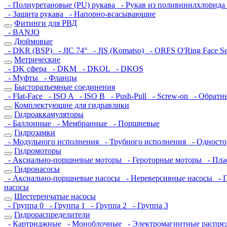
- Полиуретановые (PU) рукава
- Рукав из поливинилхлорида
- Защита рукава
- Напорно-всасывающие
Фитинги для РВД
- BANJO
Дюймовые
- DKR (BSP)
- JIC 74°
- JIS (Komatso)
- ORFS O'Ring Face S
Метрические
- DK сфера
- DKM
- DKOL
- DKOS
- Муфты
- Фланцы
Бысторазъемные соединения
- Flat-Face
- ISO A
- ISO B
- Push-Pull
- Screw-on
- Обратн
Комплектующие для гидравлики
Гидроаккамуляторы
- Баллонные
- Мембранные
- Поршневые
Гидрозамки
- Модульного исполнения
- Трубного исполнения
- Односто
Гидромоторы
- Аксиально-поршневые моторы
- Героторные моторы
- Пла
Гидронасосы
- Аксиально-поршневые насосы
- Нереверсивные насосы
- П
насосы
Шестеренчатые насосы
- Группа 0
- Группа 1
- Группа 2
- Группа 3
Гидрораспределители
- Картриджные
- Моноблочные
- Электромагнитные распре