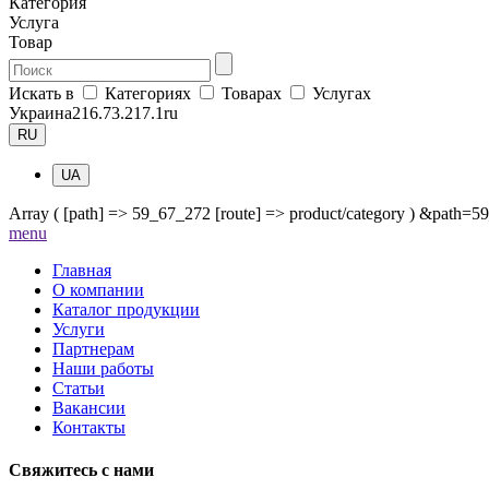
Категория
Услуга
Товар
Искать в
Категориях
Товарах
Услугах
Украина
216.73.217.1
ru
RU
UA
Array ( [path] => 59_67_272 [route] => product/category ) &path=
me
nu
Главная
О компании
Каталог продукции
Услуги
Партнерам
Наши работы
Статьи
Вакансии
Контакты
Свяжитесь с нами