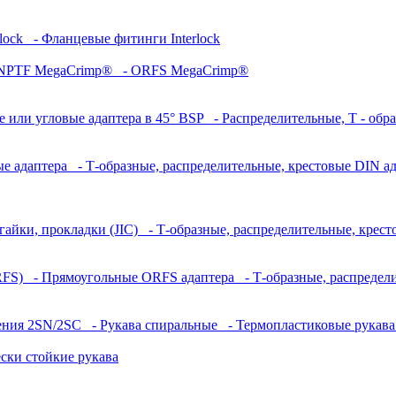
lock
- Фланцевые фитинги Interlock
NPTF MegaCrimp®
- ORFS MegaCrimp®
 или угловые адаптера в 45° BSP
- Распределительные, Т - обр
ые адаптера
- Т-образные, распределительные, крестовые DIN а
гайки, прокладки (JIC)
- Т-образные, распределительные, крест
RFS)
- Прямоугольные ORFS адаптера
- Т-образные, распредел
ления 2SN/2SC
- Рукава спиральные
- Термопластиковые рукав
ки стойкие рукава