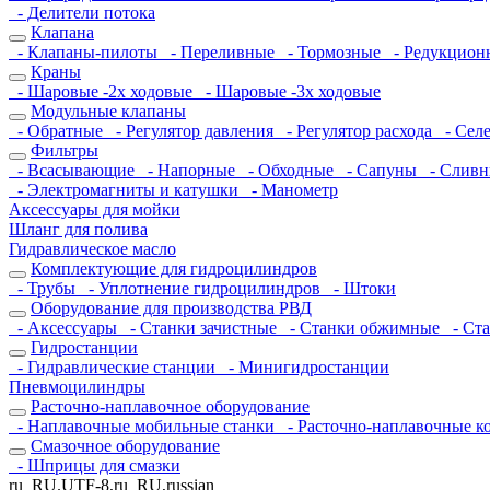
- Делители потока
Клапана
- Клапаны-пилоты
- Переливные
- Тормозные
- Редукцио
Краны
- Шаровые -2х ходовые
- Шаровые -3х ходовые
Модульные клапаны
- Обратные
- Регулятор давления
- Регулятор расхода
- Селе
Фильтры
- Всасывающие
- Напорные
- Обходные
- Сапуны
- Слив
- Электромагниты и катушки
- Манометр
Аксессуары для мойки
Шланг для полива
Гидравлическое масло
Комплектующие для гидроцилиндров
- Трубы
- Уплотнение гидроцилиндров
- Штоки
Оборудование для производства РВД
- Аксессуары
- Станки зачистные
- Станки обжимные
- Ста
Гидростанции
- Гидравлические станции
- Минигидростанции
Пневмоцилиндры
Расточно-наплавочное оборудование
- Наплавочные мобильные станки
- Расточно-наплавочные 
Смазочное оборудование
- Шприцы для смазки
ru_RU.UTF-8,ru_RU,russian