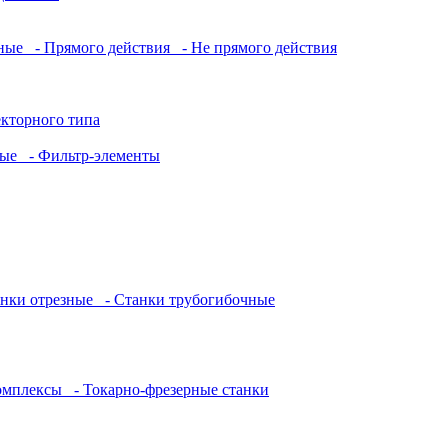
нные
- Прямого действия
- Не прямого действия
кторного типа
ные
- Фильтр-элементы
нки отрезные
- Станки трубогибочные
комплексы
- Токарно-фрезерные станки