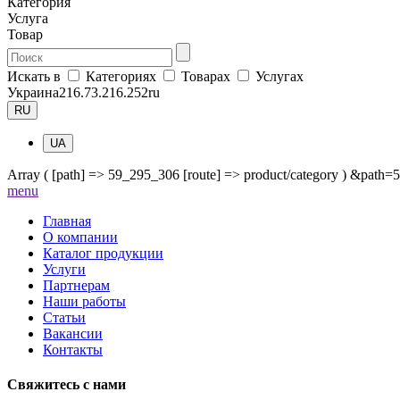
Категория
Услуга
Товар
Искать в
Категориях
Товарах
Услугах
Украина
216.73.216.252
ru
RU
UA
Array ( [path] => 59_295_306 [route] => product/category ) &path
me
nu
Главная
О компании
Каталог продукции
Услуги
Партнерам
Наши работы
Статьи
Вакансии
Контакты
Свяжитесь с нами