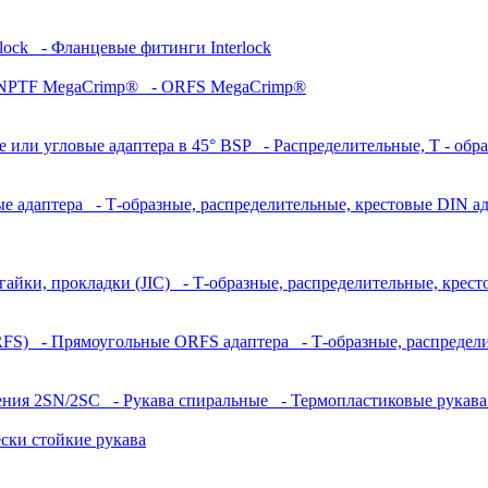
lock
- Фланцевые фитинги Interlock
NPTF MegaCrimp®
- ORFS MegaCrimp®
 или угловые адаптера в 45° BSP
- Распределительные, Т - обр
ые адаптера
- Т-образные, распределительные, крестовые DIN а
гайки, прокладки (JIC)
- Т-образные, распределительные, крест
RFS)
- Прямоугольные ORFS адаптера
- Т-образные, распредел
ления 2SN/2SC
- Рукава спиральные
- Термопластиковые рукав
ки стойкие рукава