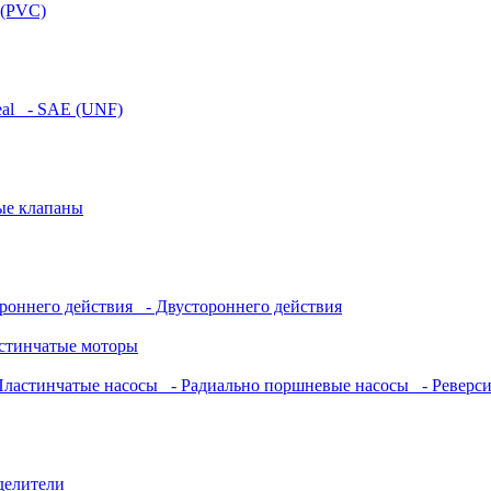
 (PVC)
eal
- SAE (UNF)
ые клапаны
роннего действия
- Двустороннего действия
стинчатые моторы
ластинчатые насосы
- Радиально поршневые насосы
- Реверс
делители