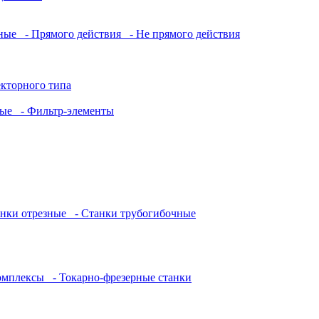
нные
- Прямого действия
- Не прямого действия
кторного типа
ные
- Фильтр-элементы
нки отрезные
- Станки трубогибочные
комплексы
- Токарно-фрезерные станки