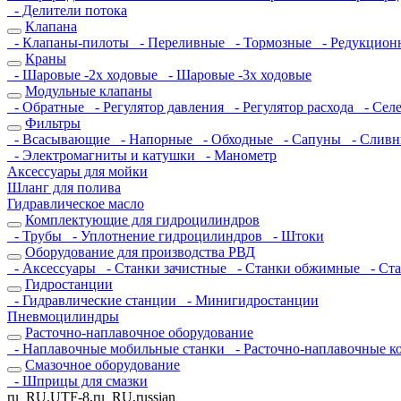
- Делители потока
Клапана
- Клапаны-пилоты
- Переливные
- Тормозные
- Редукцио
Краны
- Шаровые -2х ходовые
- Шаровые -3х ходовые
Модульные клапаны
- Обратные
- Регулятор давления
- Регулятор расхода
- Селе
Фильтры
- Всасывающие
- Напорные
- Обходные
- Сапуны
- Слив
- Электромагниты и катушки
- Манометр
Аксессуары для мойки
Шланг для полива
Гидравлическое масло
Комплектующие для гидроцилиндров
- Трубы
- Уплотнение гидроцилиндров
- Штоки
Оборудование для производства РВД
- Аксессуары
- Станки зачистные
- Станки обжимные
- Ста
Гидростанции
- Гидравлические станции
- Минигидростанции
Пневмоцилиндры
Расточно-наплавочное оборудование
- Наплавочные мобильные станки
- Расточно-наплавочные 
Смазочное оборудование
- Шприцы для смазки
ru_RU.UTF-8,ru_RU,russian