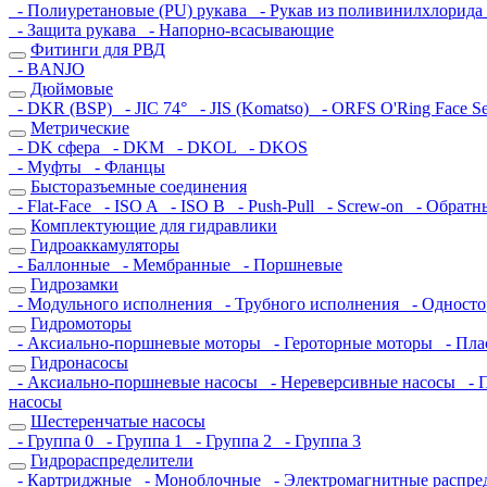
- Полиуретановые (PU) рукава
- Рукав из поливинилхлорида
- Защита рукава
- Напорно-всасывающие
Фитинги для РВД
- BANJO
Дюймовые
- DKR (BSP)
- JIC 74°
- JIS (Komatso)
- ORFS O'Ring Face S
Метрические
- DK сфера
- DKM
- DKOL
- DKOS
- Муфты
- Фланцы
Бысторазъемные соединения
- Flat-Face
- ISO A
- ISO B
- Push-Pull
- Screw-on
- Обратн
Комплектующие для гидравлики
Гидроаккамуляторы
- Баллонные
- Мембранные
- Поршневые
Гидрозамки
- Модульного исполнения
- Трубного исполнения
- Односто
Гидромоторы
- Аксиально-поршневые моторы
- Героторные моторы
- Пла
Гидронасосы
- Аксиально-поршневые насосы
- Нереверсивные насосы
- П
насосы
Шестеренчатые насосы
- Группа 0
- Группа 1
- Группа 2
- Группа 3
Гидрораспределители
- Картриджные
- Моноблочные
- Электромагнитные распре