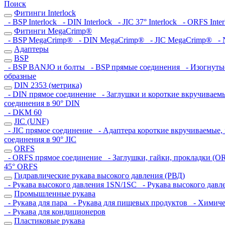
Поиск
Фитинги Interlock
- BSP Interlock
- DIN Interlock
- JIC 37° Interlock
- ORFS Inter
Фитинги MegaCrimp®
- BSP MegaCrimp®
- DIN MegaCrimp®
- JIC MegaCrimp®
- 
Адаптеры
BSP
- BSP BANJO и болты
- BSP прямые соединения
- Изогнутые
образные
DIN 2353 (метрика)
- DIN прямое соединение
- Заглушки и короткие вкручиваем
соединения в 90° DIN
- DKM 60
JIC (UNF)
- JIC прямое соединение
- Адаптера короткие вкручиваемые, 
соединения в 90° JIC
ORFS
- ORFS прямое соединение
- Заглушки, гайки, прокладки (O
45° ORFS
Гидравлические рукава высокого давления (РВД)
- Рукава высокого давления 1SN/1SC
- Рукава высокого дав
Промышленные рукава
- Рукава для пара
- Рукава для пищевых продуктов
- Химичес
- Рукава для кондиционеров
Пластиковые рукава