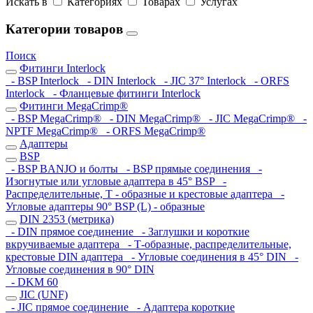
Искать в
Категориях
Товарах
Услугах
Категории товаров
Поиск
Фитинги Interlock
- BSP Interlock
- DIN Interlock
- JIC 37° Interlock
- ORFS
Interlock
- Фланцевые фитинги Interlock
Фитинги MegaCrimp®
- BSP MegaCrimp®
- DIN MegaCrimp®
- JIC MegaCrimp®
-
NPTF MegaCrimp®
- ORFS MegaCrimp®
Адаптеры
BSP
- BSP BANJO и болты
- BSP прямые соединения
-
Изогнутые или угловые адаптера в 45° BSP
-
Распределительные, Т - образные и крестовые адаптера
-
Угловые адаптеры 90° BSP (L) - образные
DIN 2353 (метрика)
- DIN прямое соединение
- Заглушки и короткие
вкручиваемые адаптера
- Т-образные, распределительные,
крестовые DIN адаптера
- Угловые соединения в 45° DIN
-
Угловые соединения в 90° DIN
- DKM 60
JIC (UNF)
- JIC прямое соединение
- Адаптера короткие