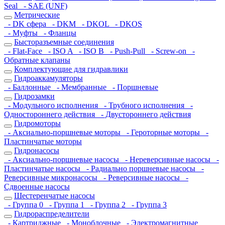
Seal
- SAE (UNF)
Метрические
- DK сфера
- DKM
- DKOL
- DKOS
- Муфты
- Фланцы
Бысторазъемные соединения
- Flat-Face
- ISO A
- ISO B
- Push-Pull
- Screw-on
-
Обратные клапаны
Комплектующие для гидравлики
Гидроаккамуляторы
- Баллонные
- Мембранные
- Поршневые
Гидрозамки
- Модульного исполнения
- Трубного исполнения
-
Одностороннего действия
- Двустороннего действия
Гидромоторы
- Аксиально-поршневые моторы
- Героторные моторы
-
Пластинчатые моторы
Гидронасосы
- Аксиально-поршневые насосы
- Нереверсивные насосы
-
Пластинчатые насосы
- Радиально поршневые насосы
-
Реверсивные микронасосы
- Реверсивные насосы
-
Сдвоенные насосы
Шестеренчатые насосы
- Группа 0
- Группа 1
- Группа 2
- Группа 3
Гидрораспределители
- Картриджные
- Моноблочные
- Электромагнитные