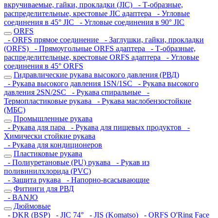
вкручиваемые, гайки, прокладки (JIC)
- Т-образные,
распределительные, крестовые JIC адаптера
- Угловые
соединения в 45° JIC
- Угловые соединения в 90° JIC
ORFS
- ORFS прямое соединение
- Заглушки, гайки, прокладки
(ORFS)
- Прямоугольные ORFS адаптера
- Т-образные,
распределительные, крестовые ORFS адаптера
- Угловые
соединения в 45° ORFS
Гидравлические рукава высокого давления (РВД)
- Рукава высокого давления 1SN/1SC
- Рукава высокого
давления 2SN/2SC
- Рукава спиральные
-
Термопластиковые рукава
- Рукава маслобензостойкие
(МБС)
Промышленные рукава
- Рукава для пара
- Рукава для пищевых продуктов
-
Химически стойкие рукава
- Рукава для кондиционеров
Пластиковые рукава
- Полиуретановые (PU) рукава
- Рукав из
поливинилхлорида (PVC)
- Защита рукава
- Напорно-всасывающие
Фитинги для РВД
- BANJO
Дюймовые
- DKR (BSP)
- JIC 74°
- JIS (Komatso)
- ORFS O'Ring Face