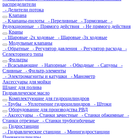
распределители
- Делители потока
Клапана
- Клапаны-пилоты
- Переливные
- Тормозные
-
Редукционные
- Прямого действия
- Не прямого действия
Краны
- Шаровые -2х ходовые
- Шаровые -3х ходовые
Модульные клапаны
- Обратные
- Регулятор давления
- Регулятор расхода
-
Селекторного типа
Фильтры
- Всасывающие
- Напорные
- Обходные
- Сапуны
-
Сливные
- Фильтр-элементы
- Электромагниты и катушки
- Манометр
Аксессуары для мойки
Шланг для полива
Гидравлическое масло
Комплектующие для гидроцилиндров
- Трубы
- Уплотнение гидроцилиндров
- Штоки
Оборудование для производства РВД
- Аксессуары
- Станки зачистные
- Станки обжимные
-
Станки отрезные
- Станки трубогибочные
Гидростанции
- Гидравлические станции
- Минигидростанции
Пневмоцилиндры