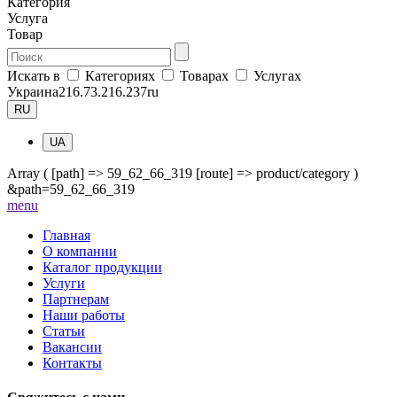
Категория
Услуга
Товар
Искать в
Категориях
Товарах
Услугах
Украина
216.73.216.237
ru
RU
UA
Array ( [path] => 59_62_66_319 [route] => product/category )
&path=59_62_66_319
me
nu
Главная
О компании
Каталог продукции
Услуги
Партнерам
Наши работы
Статьи
Вакансии
Контакты