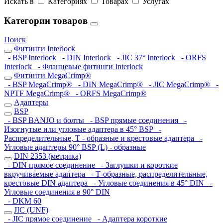
Искать в
Категориях
Товарах
Услугах
Категории товаров
Поиск
Фитинги Interlock
- BSP Interlock
- DIN Interlock
- JIC 37° Interlock
- ORFS
Interlock
- Фланцевые фитинги Interlock
Фитинги MegaCrimp®
- BSP MegaCrimp®
- DIN MegaCrimp®
- JIC MegaCrimp®
-
NPTF MegaCrimp®
- ORFS MegaCrimp®
Адаптеры
BSP
- BSP BANJO и болты
- BSP прямые соединения
-
Изогнутые или угловые адаптера в 45° BSP
-
Распределительные, Т - образные и крестовые адаптера
-
Угловые адаптеры 90° BSP (L) - образные
DIN 2353 (метрика)
- DIN прямое соединение
- Заглушки и короткие
вкручиваемые адаптера
- Т-образные, распределительные,
крестовые DIN адаптера
- Угловые соединения в 45° DIN
-
Угловые соединения в 90° DIN
- DKM 60
JIC (UNF)
- JIC прямое соединение
- Адаптера короткие