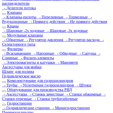
распределители
- Делители потока
Клапана
- Клапаны-пилоты
- Переливные
- Тормозные
-
Редукционные
- Прямого действия
- Не прямого действия
Краны
- Шаровые -2х ходовые
- Шаровые -3х ходовые
Модульные клапаны
- Обратные
- Регулятор давления
- Регулятор расхода
-
Селекторного типа
Фильтры
- Всасывающие
- Напорные
- Обходные
- Сапуны
-
Сливные
- Фильтр-элементы
- Электромагниты и катушки
- Манометр
Аксессуары для мойки
Шланг для полива
Гидравлическое масло
Комплектующие для гидроцилиндров
- Трубы
- Уплотнение гидроцилиндров
- Штоки
Оборудование для производства РВД
- Аксессуары
- Станки зачистные
- Станки обжимные
-
Станки отрезные
- Станки трубогибочные
Гидростанции
- Гидравлические станции
- Минигидростанции
Пневмоцилиндры