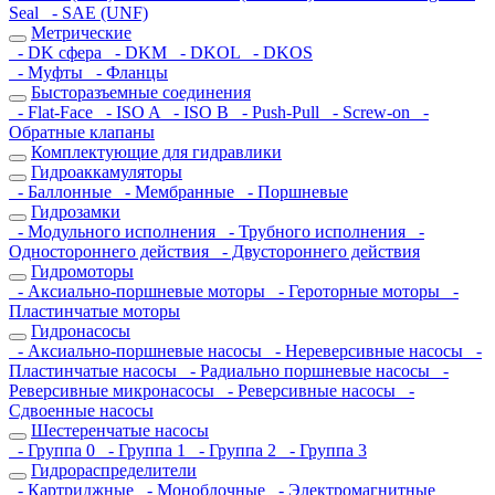
Seal
- SAE (UNF)
Метрические
- DK сфера
- DKM
- DKOL
- DKOS
- Муфты
- Фланцы
Бысторазъемные соединения
- Flat-Face
- ISO A
- ISO B
- Push-Pull
- Screw-on
-
Обратные клапаны
Комплектующие для гидравлики
Гидроаккамуляторы
- Баллонные
- Мембранные
- Поршневые
Гидрозамки
- Модульного исполнения
- Трубного исполнения
-
Одностороннего действия
- Двустороннего действия
Гидромоторы
- Аксиально-поршневые моторы
- Героторные моторы
-
Пластинчатые моторы
Гидронасосы
- Аксиально-поршневые насосы
- Нереверсивные насосы
-
Пластинчатые насосы
- Радиально поршневые насосы
-
Реверсивные микронасосы
- Реверсивные насосы
-
Сдвоенные насосы
Шестеренчатые насосы
- Группа 0
- Группа 1
- Группа 2
- Группа 3
Гидрораспределители
- Картриджные
- Моноблочные
- Электромагнитные