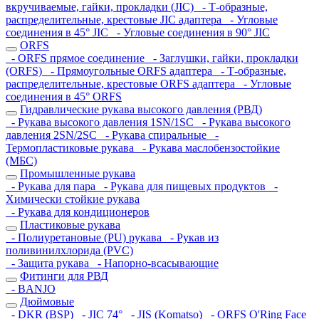
вкручиваемые, гайки, прокладки (JIC)
- Т-образные,
распределительные, крестовые JIC адаптера
- Угловые
соединения в 45° JIC
- Угловые соединения в 90° JIC
ORFS
- ORFS прямое соединение
- Заглушки, гайки, прокладки
(ORFS)
- Прямоугольные ORFS адаптера
- Т-образные,
распределительные, крестовые ORFS адаптера
- Угловые
соединения в 45° ORFS
Гидравлические рукава высокого давления (РВД)
- Рукава высокого давления 1SN/1SC
- Рукава высокого
давления 2SN/2SC
- Рукава спиральные
-
Термопластиковые рукава
- Рукава маслобензостойкие
(МБС)
Промышленные рукава
- Рукава для пара
- Рукава для пищевых продуктов
-
Химически стойкие рукава
- Рукава для кондиционеров
Пластиковые рукава
- Полиуретановые (PU) рукава
- Рукав из
поливинилхлорида (PVC)
- Защита рукава
- Напорно-всасывающие
Фитинги для РВД
- BANJO
Дюймовые
- DKR (BSP)
- JIC 74°
- JIS (Komatso)
- ORFS O'Ring Face