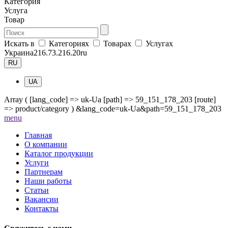
Категория
Услуга
Товар
Искать в
Категориях
Товарах
Услугах
Украина
216.73.216.20
ru
RU
UA
Array ( [lang_code] => uk-Ua [path] => 59_151_178_203 [route]
=> product/category ) &lang_code=uk-Ua&path=59_151_178_203
me
nu
Главная
О компании
Каталог продукции
Услуги
Партнерам
Наши работы
Статьи
Вакансии
Контакты