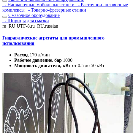
- Наплавочные мобильные станки
- Расточно-наплавочные
комплексы
- Токарно-фрезерные станки
Смазочное оборудование
- Шприцы для смазки
ru_RU.UTF-8,ru_RU,russian
Гидравлические агрегаты для промышленного
использования
Расход
170 л/мин
Рабочее давление, бар
1000
Мощность двигателя, кВт
от 0.5 до 50 кВт