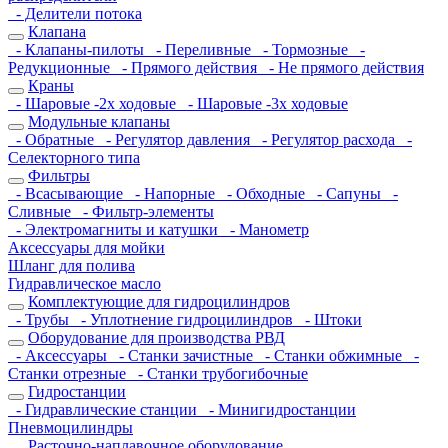
- Делители потока
Клапана
- Клапаны-пилоты
- Переливные
- Тормозные
-
Редукционные
- Прямого действия
- Не прямого действия
Краны
- Шаровые -2х ходовые
- Шаровые -3х ходовые
Модульные клапаны
- Обратные
- Регулятор давления
- Регулятор расхода
-
Селекторного типа
Фильтры
- Всасывающие
- Напорные
- Обходные
- Сапуны
-
Сливные
- Фильтр-элементы
- Электромагниты и катушки
- Манометр
Аксессуары для мойки
Шланг для полива
Гидравлическое масло
Комплектующие для гидроцилиндров
- Трубы
- Уплотнение гидроцилиндров
- Штоки
Оборудование для производства РВД
- Аксессуары
- Станки зачистные
- Станки обжимные
-
Станки отрезные
- Станки трубогибочные
Гидростанции
- Гидравлические станции
- Минигидростанции
Пневмоцилиндры
Расточно-наплавочное оборудование