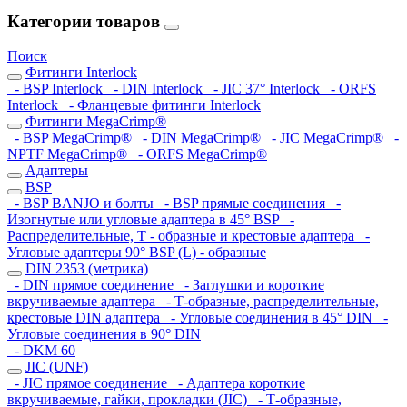
Категории товаров
Поиск
Фитинги Interlock
- BSP Interlock
- DIN Interlock
- JIC 37° Interlock
- ORFS
Interlock
- Фланцевые фитинги Interlock
Фитинги MegaCrimp®
- BSP MegaCrimp®
- DIN MegaCrimp®
- JIC MegaCrimp®
-
NPTF MegaCrimp®
- ORFS MegaCrimp®
Адаптеры
BSP
- BSP BANJO и болты
- BSP прямые соединения
-
Изогнутые или угловые адаптера в 45° BSP
-
Распределительные, Т - образные и крестовые адаптера
-
Угловые адаптеры 90° BSP (L) - образные
DIN 2353 (метрика)
- DIN прямое соединение
- Заглушки и короткие
вкручиваемые адаптера
- Т-образные, распределительные,
крестовые DIN адаптера
- Угловые соединения в 45° DIN
-
Угловые соединения в 90° DIN
- DKM 60
JIC (UNF)
- JIC прямое соединение
- Адаптера короткие
вкручиваемые, гайки, прокладки (JIC)
- Т-образные,