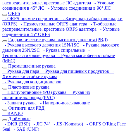
распределительные, крестовые JIC адаптера
- Угловые
соединения в 45° JIC
- Угловые соединения в 90° JIC
ORFS
- ORFS прямое соединение
- Заглушки, гайки, прокладки
(ORFS)
- Прямоугольные ORFS адаптера
- Т-образные,
распределительные, крестовые ORFS адаптера
- Угловые
соединения в 45° ORFS
Гидравлические рукава высокого давления (РВД)
- Рукава высокого давления 1SN/1SC
- Рукава высокого
давления 2SN/2SC
- Рукава спиральные
-
Термопластиковые рукава
- Рукава маслобензостойкие
(МБС)
Промышленные рукава
- Рукава для пара
- Рукава для пищевых продуктов
-
Химически стойкие рукава
- Рукава для кондиционеров
Пластиковые рукава
- Полиуретановые (PU) рукава
- Рукав из
поливинилхлорида (PVC)
- Защита рукава
- Напорно-всасывающие
Фитинги для РВД
- BANJO
Дюймовые
- DKR (BSP)
- JIC 74°
- JIS (Komatso)
- ORFS O'Ring Face
Seal
- SAE (UNF)