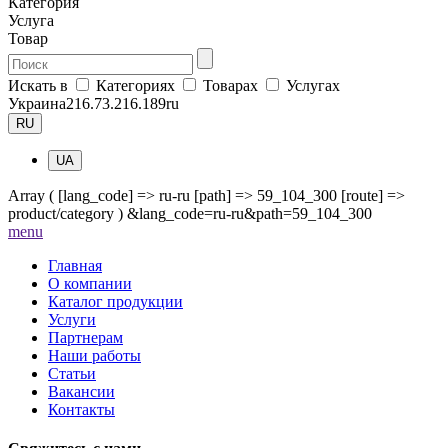
Категория
Услуга
Товар
Искать в
Категориях
Товарах
Услугах
Украина
216.73.216.189
ru
RU
UA
Array ( [lang_code] => ru-ru [path] => 59_104_300 [route] =>
product/category ) &lang_code=ru-ru&path=59_104_300
me
nu
Главная
О компании
Каталог продукции
Услуги
Партнерам
Наши работы
Статьи
Вакансии
Контакты