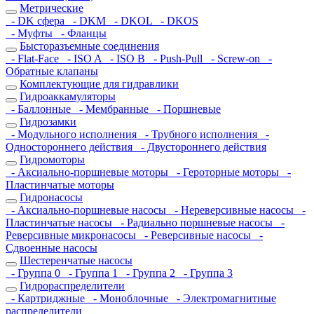
Метрические
- DK сфера
- DKM
- DKOL
- DKOS
- Муфты
- Фланцы
Бысторазъемные соединения
- Flat-Face
- ISO A
- ISO B
- Push-Pull
- Screw-on
-
Обратные клапаны
Комплектующие для гидравлики
Гидроаккамуляторы
- Баллонные
- Мембранные
- Поршневые
Гидрозамки
- Модульного исполнения
- Трубного исполнения
-
Одностороннего действия
- Двустороннего действия
Гидромоторы
- Аксиально-поршневые моторы
- Героторные моторы
-
Пластинчатые моторы
Гидронасосы
- Аксиально-поршневые насосы
- Нереверсивные насосы
-
Пластинчатые насосы
- Радиально поршневые насосы
-
Реверсивные микронасосы
- Реверсивные насосы
-
Сдвоенные насосы
Шестеренчатые насосы
- Группа 0
- Группа 1
- Группа 2
- Группа 3
Гидрораспределители
- Картриджные
- Моноблочные
- Электромагнитные
распределители