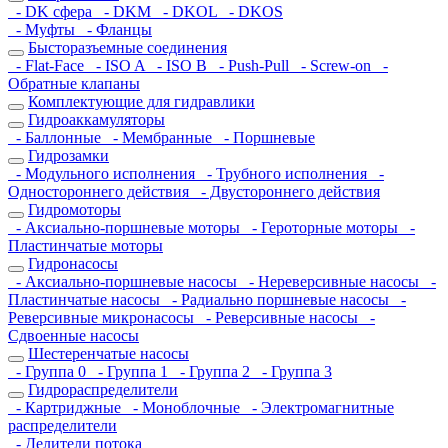
- DK сфера
- DKM
- DKOL
- DKOS
- Муфты
- Фланцы
Бысторазъемные соединения
- Flat-Face
- ISO A
- ISO B
- Push-Pull
- Screw-on
-
Обратные клапаны
Комплектующие для гидравлики
Гидроаккамуляторы
- Баллонные
- Мембранные
- Поршневые
Гидрозамки
- Модульного исполнения
- Трубного исполнения
-
Одностороннего действия
- Двустороннего действия
Гидромоторы
- Аксиально-поршневые моторы
- Героторные моторы
-
Пластинчатые моторы
Гидронасосы
- Аксиально-поршневые насосы
- Нереверсивные насосы
-
Пластинчатые насосы
- Радиально поршневые насосы
-
Реверсивные микронасосы
- Реверсивные насосы
-
Сдвоенные насосы
Шестеренчатые насосы
- Группа 0
- Группа 1
- Группа 2
- Группа 3
Гидрораспределители
- Картриджные
- Моноблочные
- Электромагнитные
распределители
- Делители потока