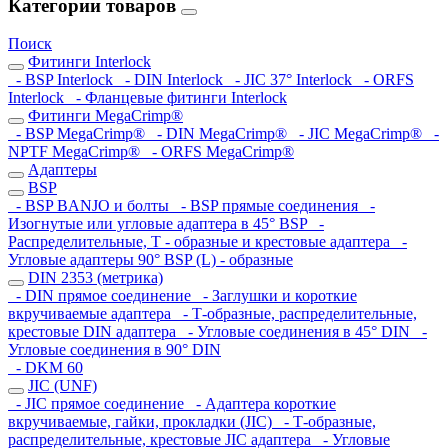
Категории товаров
Поиск
Фитинги Interlock
- BSP Interlock
- DIN Interlock
- JIC 37° Interlock
- ORFS
Interlock
- Фланцевые фитинги Interlock
Фитинги MegaCrimp®
- BSP MegaCrimp®
- DIN MegaCrimp®
- JIC MegaCrimp®
-
NPTF MegaCrimp®
- ORFS MegaCrimp®
Адаптеры
BSP
- BSP BANJO и болты
- BSP прямые соединения
-
Изогнутые или угловые адаптера в 45° BSP
-
Распределительные, Т - образные и крестовые адаптера
-
Угловые адаптеры 90° BSP (L) - образные
DIN 2353 (метрика)
- DIN прямое соединение
- Заглушки и короткие
вкручиваемые адаптера
- Т-образные, распределительные,
крестовые DIN адаптера
- Угловые соединения в 45° DIN
-
Угловые соединения в 90° DIN
- DKM 60
JIC (UNF)
- JIC прямое соединение
- Адаптера короткие
вкручиваемые, гайки, прокладки (JIC)
- Т-образные,
распределительные, крестовые JIC адаптера
- Угловые