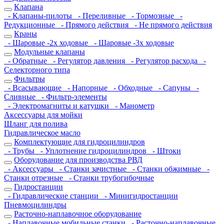
Клапана
- Клапаны-пилоты
- Переливные
- Тормозные
-
Редукционные
- Прямого действия
- Не прямого действия
Краны
- Шаровые -2х ходовые
- Шаровые -3х ходовые
Модульные клапаны
- Обратные
- Регулятор давления
- Регулятор расхода
-
Селекторного типа
Фильтры
- Всасывающие
- Напорные
- Обходные
- Сапуны
-
Сливные
- Фильтр-элементы
- Электромагниты и катушки
- Манометр
Аксессуары для мойки
Шланг для полива
Гидравлическое масло
Комплектующие для гидроцилиндров
- Трубы
- Уплотнение гидроцилиндров
- Штоки
Оборудование для производства РВД
- Аксессуары
- Станки зачистные
- Станки обжимные
-
Станки отрезные
- Станки трубогибочные
Гидростанции
- Гидравлические станции
- Минигидростанции
Пневмоцилиндры
Расточно-наплавочное оборудование
- Наплавочные мобильные станки
- Расточно-наплавочные