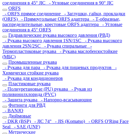
соединения в 45° JIC
- Угловые соединения в 90° JIC
ORFS
- ORFS прямое соединение
- Заглушки, гайки, прокладки
(ORFS)
- Прямоугольные ORFS адаптера
- Т-образные,
распределительные, крестовые ORFS адаптера
- Угловые
соединения в 45° ORFS
Гидравлические рукава высокого давления (РВД)
- Рукава высокого давления 1SN/1SC
- Рукава высокого
давления 2SN/2SC
- Рукава спиральные
-
Термопластиковые рукава
- Рукава маслобензостойкие
(МБС)
Промышленные рукава
- Рукава для пара
- Рукава для пищевых продуктов
-
Химически стойкие рукава
- Рукава для кондиционеров
Пластиковые рукава
- Полиуретановые (PU) рукава
- Рукав из
поливинилхлорида (PVC)
- Защита рукава
- Напорно-всасывающие
Фитинги для РВД
- BANJO
Дюймовые
- DKR (BSP)
- JIC 74°
- JIS (Komatso)
- ORFS O'Ring Face
Seal
- SAE (UNF)
Метрические