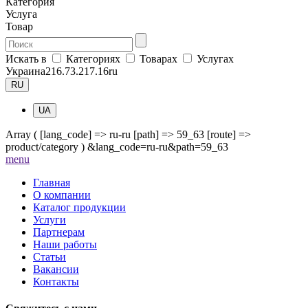
Категория
Услуга
Товар
Искать в
Категориях
Товарах
Услугах
Украина
216.73.217.16
ru
RU
UA
Array ( [lang_code] => ru-ru [path] => 59_63 [route] =>
product/category ) &lang_code=ru-ru&path=59_63
me
nu
Главная
О компании
Каталог продукции
Услуги
Партнерам
Наши работы
Статьи
Вакансии
Контакты